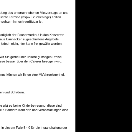
ndung des unterschriebenen Mietvertrags an uns
 beliebte Termine (bspw. Brückentage) sollten
chtermin noch verfügbar ist.
lediglich der Pausenverkauf in den Konzerten.
nhaus Bannacker zugeschnittene Angebote
jedoch nicht, hier kann frei gewählt werden.
wir Sie gerne über unsere günstigen Preise.
diese besser über den Caterer bezogen wird.
dings können wir Ihnen eine Mitfahrgelegenheit
en und Schildern.
 gibt es keine Kinderbetreuung, diese sind
ie für andere Konzerte und Veranstaltungen eine
in diesem Falle 5,- € für die Instandhaltung der