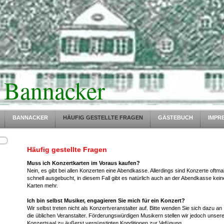
 Bannacker
BANNACKER
HÄUFIG GESTELLTE FRAGEN
GÄSTEBUCH
IMPR
Häufig gestellte Fragen
Muss ich Konzertkarten im Voraus kaufen?
Nein, es gibt bei allen Konzerten eine Abendkasse. Allerdings sind Konzerte oftma
schnell ausgebucht, in diesem Fall gibt es natürlich auch an der Abendkasse kein
Karten mehr.
Ich bin selbst Musiker, engagieren Sie mich für ein Konzert?
Wir selbst treten nicht als Konzertveranstalter auf. Bitte wenden Sie sich dazu an
die üblichen Veranstalter. Förderungswürdigen Musikern stellen wir jedoch unser
Konzertsaal zu äußerst vergünstigten Konditionen zur Vefügung.