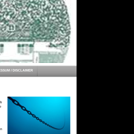
ESSUM / DISCLAIMER
ls
e
en